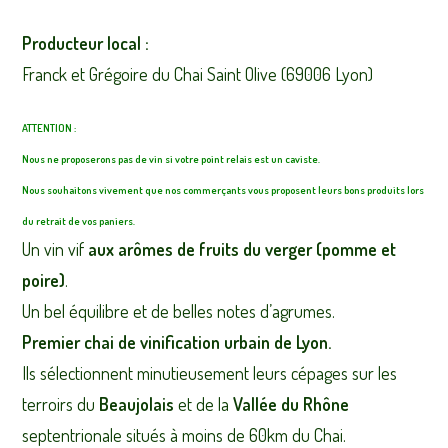
Producteur local :
Franck et Grégoire du Chai Saint Olive (69006 Lyon)
ATTENTION :
Nous ne proposerons pas de vin si votre point relais est un caviste.
Nous souhaitons vivement que nos commerçants vous proposent leurs bons produits lors
du retrait de vos paniers.
Un vin vif
aux arômes de fruits du verger (pomme et
poire)
.
Un bel équilibre et de belles notes d’agrumes.
Premier chai de vinification urbain de Lyon.
Ils sélectionnent minutieusement leurs cépages sur les
terroirs du
Beaujolais
et de la
Vallée du Rhône
septentrionale situés à moins de 60km du Chai.