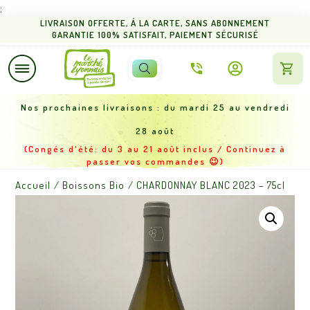
;
L
IVRAISON OFFERTE
,
Á LA CARTE,
SANS ABONNEMENT
GARANTIE 100% SATISFAIT
, PAIEMENT SÉCURISÉ
Légumes
Nos proch
aines livraisons : du mardi 25 au vendredi
Fruits
28 août
Œufs,
(Congés d'été: du 3 au 21 août inclus / Continuez à
Crèmerie,
passer vos commandes 😉)
Pain
Accueil
/
Boissons Bio
/
CHARDONNAY BLANC 2023 – 75cl
Épiceries
Boissons
Paniers
composés
Produits
éco
responsables
Idées