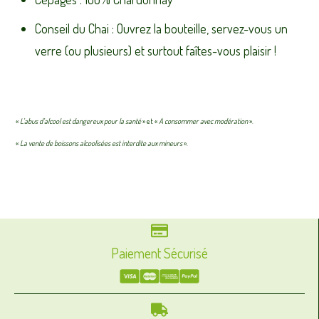
Conseil du Chai : Ouvrez la bouteille, servez-vous un
verre (ou plusieurs) et surtout faîtes-vous plaisir !
«
L’abus d’alcool est dangereux pour la santé
» et «
A consommer avec modération
».
«
La vente de boissons alcoolisées est interdite aux mineurs
».
Paiement Sécurisé