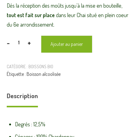
Dés la réception des moûts jusqu’à la mise en bouteille,
tout est fait sur place
dans leur Chai situé en plein coeur
du 6e arrondissement.
-
+
Ajouter au panier
quantité
de
CHARDONNAY
CATÉGORIE :
BOISSONS BIO
BLANC
Étiquette :
Boisson alcoolisée
2023
-
75cl
Description
Degrés : 12,5%
Cépages : 100% Chardonnay